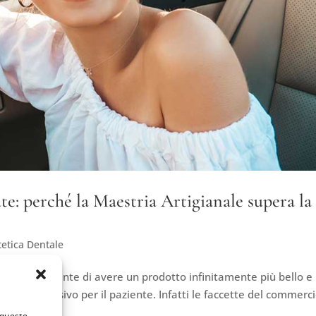
te: perché la Maestria Artigianale supera la
tetica Dentale
lizzate consente di avere un prodotto infinitamente più bello e
i, meno invasivo per il paziente. Infatti le faccette del commerc
 al...
 queste