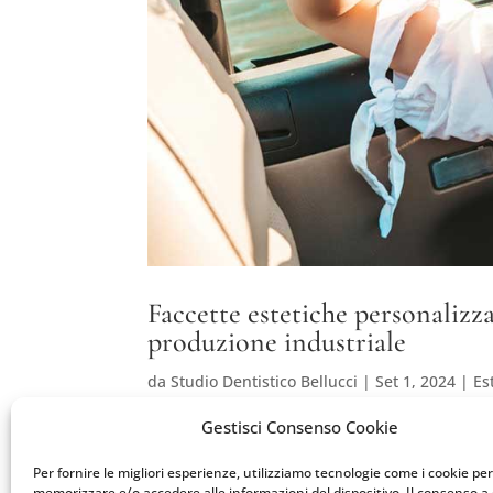
Faccette estetiche personalizza
produzione industriale
da
Studio Dentistico Bellucci
|
Set 1, 2024
|
Es
Gestisci Consenso Cookie
La produzione di faccette estetiche persona
naturale oltre che, sia inteso, in mani capac
Per fornire le migliori esperienze, utilizziamo tecnologie come i cookie per
hanno spessori definiti che non scendono mai
memorizzare e/o accedere alle informazioni del dispositivo. Il consenso a