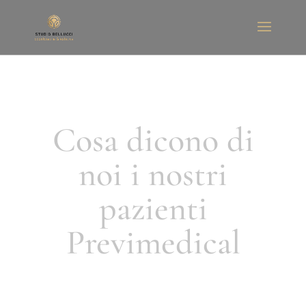
Cosa dicono di
noi i nostri
pazienti
Previmedical